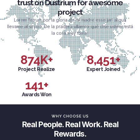
trust on Dustrium for awesome
project
Lorem fistrum por la gloria de mi madre esse jarl aliqua
llevame al sircoo. De la pradera ullamco qué dise usteer está
la cosa muy malar.
874
K+
8,451
+
Project Realize
Expert Joined
141
+
Awards Won
WHY CHOOSE US
Real People. Real Work. Real
Rewards.