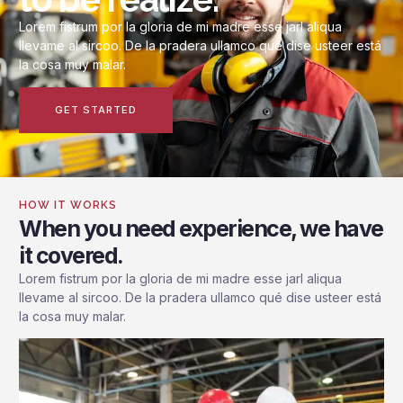
Lorem fistrum por la gloria de mi madre esse jarl aliqua
llevame al sircoo. De la pradera ullamco qué dise usteer está
la cosa muy malar.
GET STARTED
HOW IT WORKS
When you need experience, we have
it covered.
Lorem fistrum por la gloria de mi madre esse jarl aliqua
llevame al sircoo. De la pradera ullamco qué dise usteer está
la cosa muy malar.