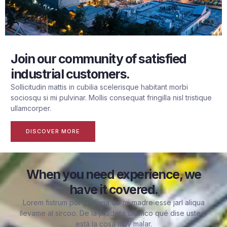
Join our community of satisfied
industrial customers.
Sollicitudin mattis in cubilia scelerisque habitant morbi
sociosqu si mi pulvinar. Mollis consequat fringilla nisl tristique
ullamcorper.
DISCOVER MORE
When you need experience, we
have it covered.
Lorem fistrum por la gloria de mi madre esse jarl aliqua
llevame al sircoo. De la pradera ullamco qué dise usteer
está la cosa muy malar.